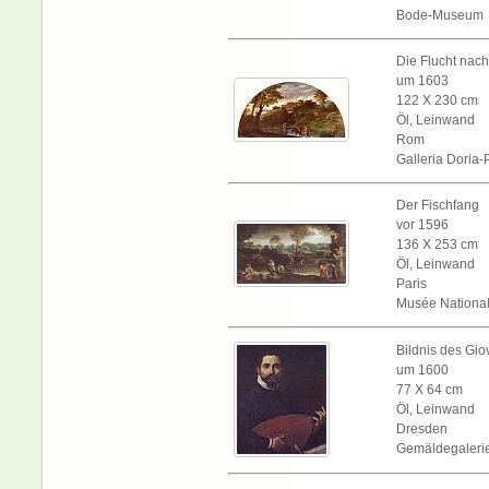
Bode-Museum
Die Flucht nac
um 1603
122 X 230 cm
Öl, Leinwand
Rom
Galleria Doria
Der Fischfang
vor 1596
136 X 253 cm
Öl, Leinwand
Paris
Musée National
Bildnis des Gio
um 1600
77 X 64 cm
Öl, Leinwand
Dresden
Gemäldegaleri