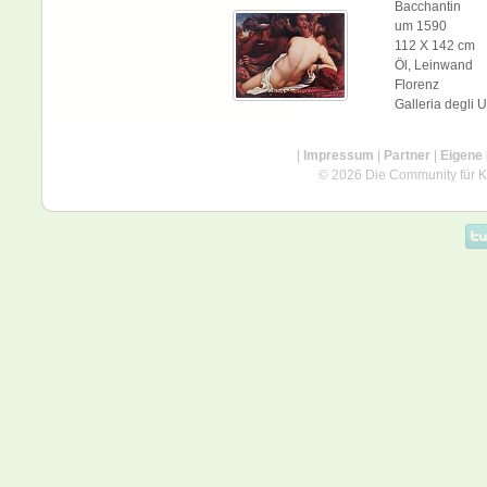
Bacchantin
um 1590
112 X 142 cm
Öl, Leinwand
Florenz
Galleria degli Uf
|
Impressum
|
Partner
|
Eigene
© 2026 Die Community für Kü