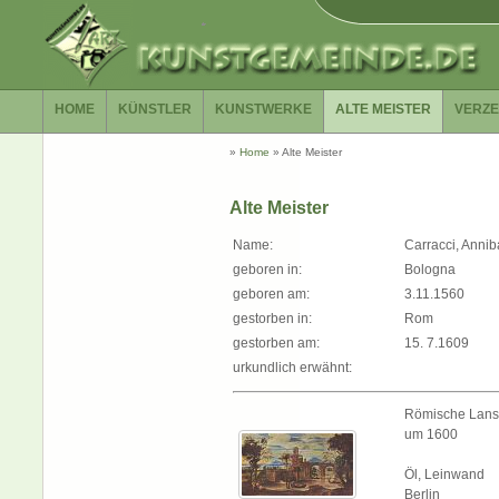
HOME
KÜNSTLER
KUNSTWERKE
ALTE MEISTER
VERZE
»
Home
»
Alte Meister
Alte Meister
Name:
Carracci, Annib
geboren in:
Bologna
geboren am:
3.11.1560
gestorben in:
Rom
gestorben am:
15. 7.1609
urkundlich erwähnt:
Römische Lans
um 1600
Öl, Leinwand
Berlin