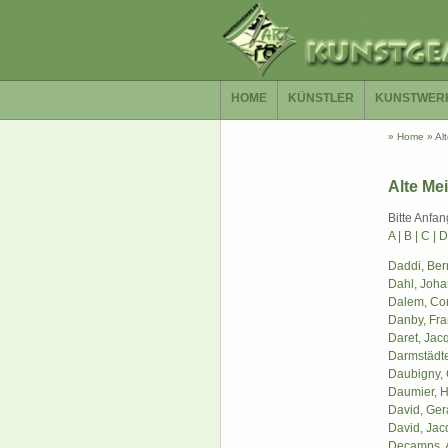
HOME
KÜNSTLER
KUNSTWER
»
Home
»
Al
Alte Mei
Bitte Anf
A |
B |
C |
D
Daddi, Ber
Dahl, Joha
Dalem, Cor
Danby, Fra
Daret, Jac
Darmstädte
Daubigny, 
Daumier, 
David, Ger
David, Jac
Decamps, 