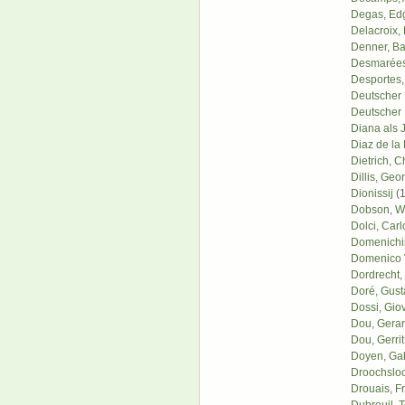
Degas, Edg
Delacroix,
Denner, Ba
Desmarées
Desportes,
Deutscher 
Deutscher 
Diana als J
Diaz de la 
Dietrich, C
Dillis, Geo
Dionissij
(1
Dobson, Wi
Dolci, Carl
Domenichi
Domenico 
Dordrecht,
Doré, Gust
Dossi, Giov
Dou, Gera
Dou, Gerrit
Doyen, Gab
Droochsloo
Drouais, F