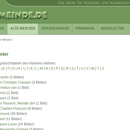
KE
ALTE MEISTER
VERZEICHNISSE
PINNWAND
NEWSLETTER
te Meister
ster
angsbuchstaben des Namens wählen:
 |
E |
F |
G |
H |
I |
J |
K |
L |
M |
N |
O |
P |
Q |
R |
S |
T |
U |
V |
W |
Y |
Z
nardo
(3 Bilder)
n Christian Clausen
(3 Bilder)
nelius van
(1 Bild)
ncis
(1 Bild)
ques
(1 Bild)
r Passion, Meister der
(1 Bild)
Charles-François
(9 Bilder)
Honoré
(35 Bilder)
ard
(11 Bilder)
ques-Louis
(24 Bilder)
Alexandre-Gabriel
(3 Bilder)