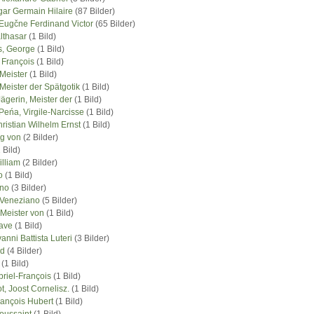
ar Germain Hilaire
(87 Bilder)
 Eugčne Ferdinand Victor
(65 Bilder)
lthasar
(1 Bild)
, George
(1 Bild)
 François
(1 Bild)
Meister
(1 Bild)
Meister der Spätgotik
(1 Bild)
ägerin, Meister der
(1 Bild)
Peńa, Virgile-Narcisse
(1 Bild)
hristian Wilhelm Ernst
(1 Bild)
rg von
(2 Bilder)
 Bild)
lliam
(2 Bilder)
o
(1 Bild)
no
(3 Bilder)
Veneziano
(5 Bilder)
 Meister von
(1 Bild)
ave
(1 Bild)
anni Battista Luteri
(3 Bilder)
rd
(4 Bilder)
(1 Bild)
riel-François
(1 Bild)
t, Joost Cornelisz.
(1 Bild)
rançois Hubert
(1 Bild)