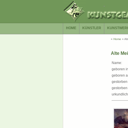
HOME
KÜNSTLER
KUNSTWER
»
Home
»
Al
Alte Mei
Name:
geboren in
geboren a
gestorben 
gestorben
urkundlich