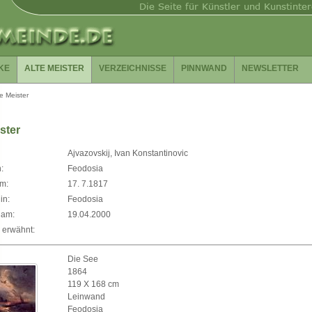
KE
ALTE MEISTER
VERZEICHNISSE
PINNWAND
NEWSLETTER
te Meister
ster
Ajvazovskij, Ivan Konstantinovic
:
Feodosia
m:
17. 7.1817
in:
Feodosia
 am:
19.04.2000
 erwähnt:
Die See
1864
119 X 168 cm
Leinwand
Feodosia