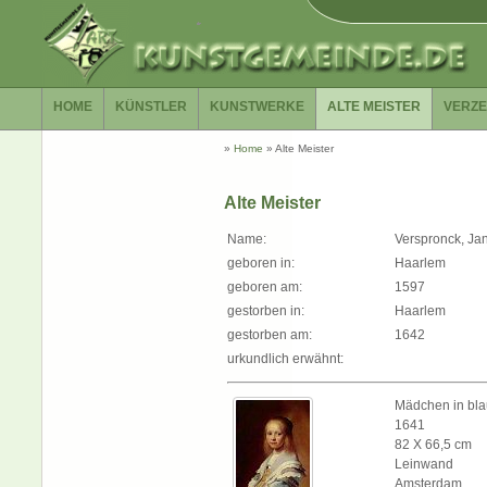
HOME
KÜNSTLER
KUNSTWERKE
ALTE MEISTER
VERZE
»
Home
»
Alte Meister
Alte Meister
Name:
Verspronck, Ja
geboren in:
Haarlem
geboren am:
1597
gestorben in:
Haarlem
gestorben am:
1642
urkundlich erwähnt:
Mädchen in bla
1641
82 X 66,5 cm
Leinwand
Amsterdam