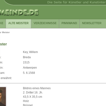
KE
ALTE MEISTER
VERZEICHNISSE
PINNWAND
NEWSLETTER
te Meister
ster
Key, Willem
:
Breda
m:
1515
in:
Antwerpen
 am:
5. 6.1568
 erwähnt:
Bildnis eines Mannes
2. Drittel 16. Jh.
43,5 X 35,5 cm
Holz
Brüssel