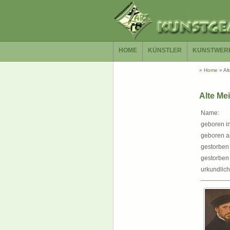
HOME
KÜNSTLER
KUNSTWER
»
Home
»
Al
Alte Mei
Name:
geboren in
geboren a
gestorben 
gestorben
urkundlich