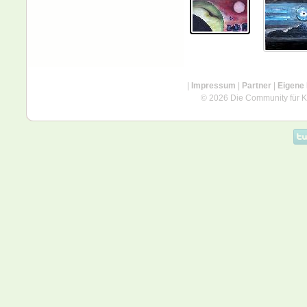
|
Impressum
|
Partner
|
Eigene
© 2026 Die Community für Kü