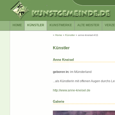
HOME
KÜNSTLER
KUNSTWERKE
ALTE MEISTER
VERZE
»
Home
»
Künstler
»
anne-kneisel-411
Künstler
Anne Kneisel
geboren in:
im Münsterland
...als Künstlerin mit offenen Augen durchs L
http://www.anne-kneisel.de
Galerie