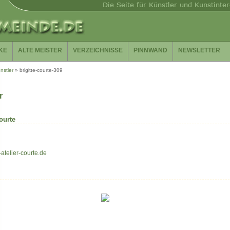
KE
ALTE MEISTER
VERZEICHNISSE
PINNWAND
NEWSLETTER
nstler
»
brigitte-courte-309
r
ourte
t-atelier-courte.de