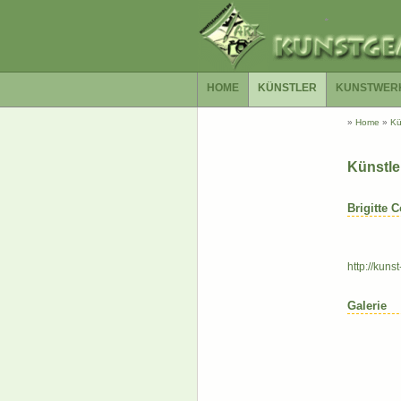
HOME
KÜNSTLER
KUNSTWER
»
Home
»
Kü
Künstle
Brigitte C
http://kuns
Galerie