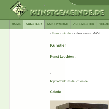
HOME
KÜNSTLER
KUNSTWERKE
ALTE MEISTER
VERZE
»
Home
»
Künstler
»
esther-hoeritzsch-1064
Künstler
Kunst-Leuchten .
.
http://www.kunst-leuchten.de
Galerie