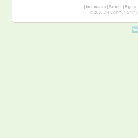
|
Impressum
|
Partner
|
Eigene
© 2026 Die Community für Kü