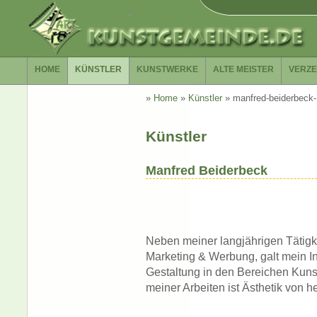
HOME
KÜNSTLER
KUNSTWERKE
ALTE MEISTER
VERZE
»
Home
»
Künstler
»
manfred-beiderbeck
Künstler
Manfred Beiderbeck
Neben meiner langjährigen Tätigk
Marketing & Werbung, galt mein In
Gestaltung in den Bereichen Kunst
meiner Arbeiten ist Ästhetik von h