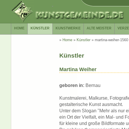
HOME
KÜNSTLER
KUNSTWERKE
ALTE MEISTER
VERZE
»
Home
»
Künstler
»
martina-weiher-1560
Künstler
Martina Weiher
geboren in:
Bernau
Kunstmalerei, Malkurse, Fotografi
gestalterische Kunst ausmacht.
Unter dem Slogan "Mehr als nur ei
ein Ort der Vielfalt, ein Mal- und 
für kleine und große Bildformate u