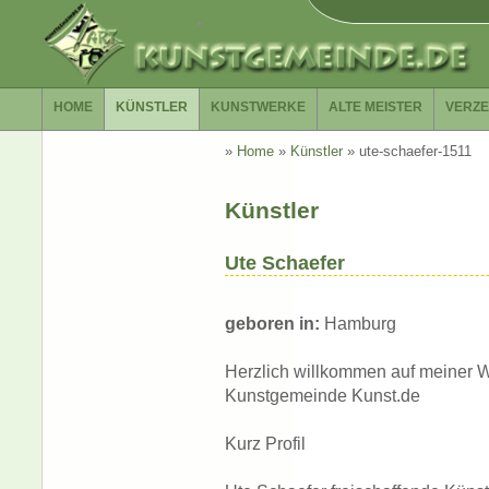
HOME
KÜNSTLER
KUNSTWERKE
ALTE MEISTER
VERZE
»
Home
»
Künstler
»
ute-schaefer-1511
Künstler
Ute Schaefer
geboren in:
Hamburg
Herzlich willkommen auf meiner W
Kunstgemeinde Kunst.de
Kurz Profil