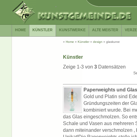
HOME
KÜNSTLER
KUNSTWERKE
ALTE MEISTER
VERZE
»
Home
»
Künstler
»
design
»
glaskunst
Künstler
Zeige 1-3 von
3
Datensätzen
Se
Paperweights und Glas
Gold und Platin sind Ede
Gründungszeiten der Gla
kombiniert wurde. Bei m
das Glas eingeschmolzen. So ents
Schale und Vasen aus mehreren 
dann miteinander verschmolzen , b
Unikat!Die Paperweights stelle ich