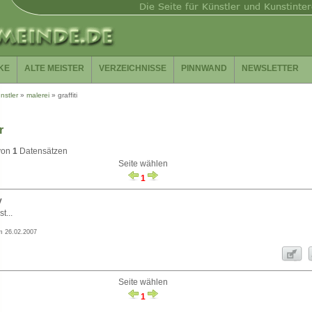
KE
ALTE MEISTER
VERZEICHNISSE
PINNWAND
NEWSLETTER
nstler
»
malerei
»
graffiti
r
von
1
Datensätzen
Seite wählen
1
y
t...
m 26.02.2007
Seite wählen
1