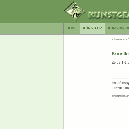
HOME
KÜNSTLER
KUNSTWER
»
Home
»
Kü
Künstle
Zeige 1-1 
art-of-cas
Graffiti Kuns
eingetragen a