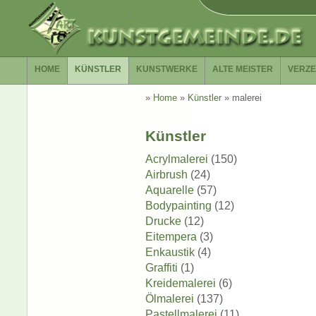
HOME
KÜNSTLER
KUNSTWERKE
ALTE MEISTER
VERZE
»
Home
»
Künstler
»
malerei
Künstler
Acrylmalerei
(150)
Airbrush
(24)
Aquarelle
(57)
Bodypainting
(12)
Drucke
(12)
Eitempera
(3)
Enkaustik
(4)
Graffiti
(1)
Kreidemalerei
(6)
Ölmalerei
(137)
Pastellmalerei
(11)